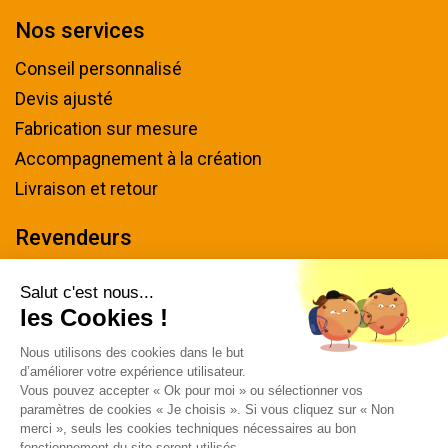
Nos services
Conseil personnalisé
Devis ajusté
Fabrication sur mesure
Accompagnement à la création
Livraison et retour
Revendeurs
Devenir revendeur
Salut c'est nous...
les Cookies !
Nous contacter
Nous utilisons des cookies dans le but
Tel : 04 94 48 50 57
d’améliorer votre expérience utilisateur.
Écrivez-nous
Vous pouvez accepter « Ok pour moi » ou sélectionner vos
paramètres de cookies « Je choisis ». Si vous cliquez sur « Non
Horaires & plan d'accès
merci », seuls les cookies techniques nécessaires au bon
fonctionnement du site seront utilisés.