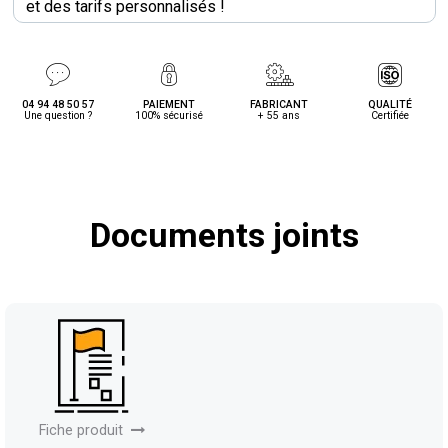
et des tarifs personnalisés !
04 94 48 50 57
PAIEMENT
FABRICANT
QUALITÉ
Une question ?
100% sécurisé
+ 55 ans
Certifiée
Documents joints
Fiche produit