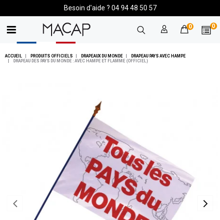
Besoin d'aide ? 04 94 48 50 57
0
0
ACCUEIL
PRODUITS OFFICIELS
DRAPEAUX DU MONDE
DRAPEAU PAYS AVEC HAMPE
DRAPEAU DES PAYS DU MONDE : AVEC HAMPE ET FLAMME (OFFICIEL)