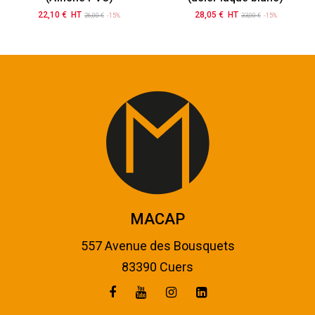
22,10 € HT
Prix de base
Prix
28,05 € HT
Prix de base
Prix
26,00 €
-15%
33,00 €
-15%
MACAP
557 Avenue des Bousquets
83390 Cuers