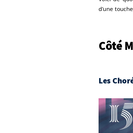
d’une touche 
Côté 
Les Chor