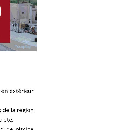
 en extérieur
 de la région
e été.
d de piscine