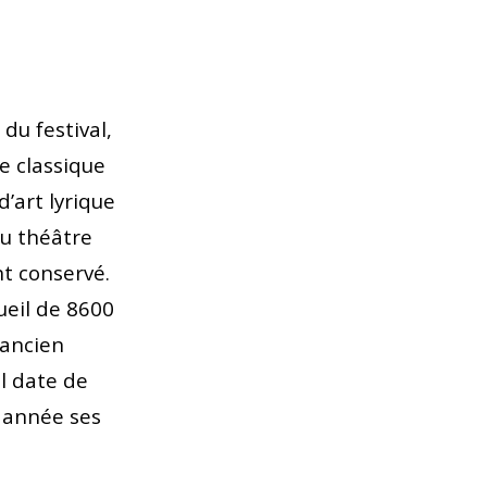
du festival,
e classique
’art lyrique
du théâtre
t conservé.
ueil de 8600
 ancien
il date de
 année ses