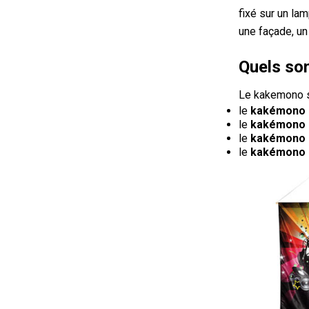
fixé sur un lam
une façade, un
Quels son
Le kakemono se
le
kakémono 
le
kakémono 
le
kakémono d
le
kakémono r