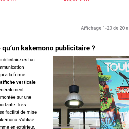
Affichage 1-20 de 20 ar
 qu’un kakemono publicitaire ?
blicitaire est un
mmunication
ui a la forme
affiche verticale
néralement
montée sur une
portante. Très
sa facilité de mise
akemono s’utilise
omme en extérieur,