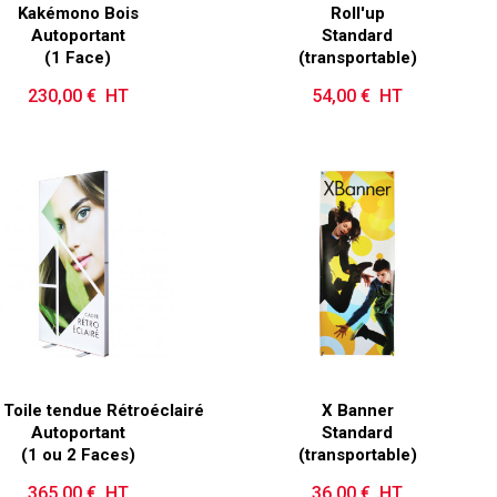
Kakémono Bois
Roll'up
Autoportant
Standard
(1 Face)
(transportable)
230,00 € HT
Prix
54,00 € HT
Prix
 Toile tendue Rétroéclairé
X Banner
Autoportant
Standard
(1 ou 2 Faces)
(transportable)
365,00 € HT
Prix
36,00 € HT
Prix