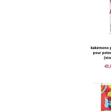
kakémono p
pour poten
(vis
43,