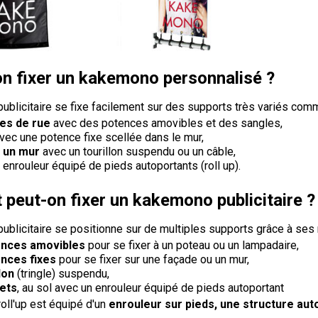
on fixer un kakemono personnalisé ?
blicitaire se fixe facilement sur des supports très variés com
res de rue
avec des potences amovibles et des sangles,
vec une potence fixe scellée dans le mur,
u un mur
avec un tourillon suspendu ou un câble,
enrouleur équipé de pieds autoportants (roll up).
peut-on fixer un kakemono publicitaire ?
blicitaire se positionne sur de multiples supports grâce à ses
ences amovibles
pour se fixer à un poteau ou un lampadaire,
nces fixes
pour se fixer sur une façade ou un mur,
lon
(tringle) suspendu,
lets
, au sol avec un enrouleur équipé de pieds autoportant
ll'up est équipé d'un
enrouleur sur pieds, une structure aut