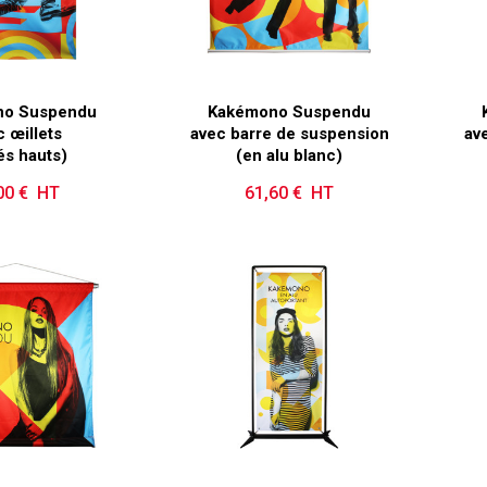
no Suspendu
Kakémono Suspendu
 œillets
avec barre de suspension
av
és hauts)
(en alu blanc)
00 € HT
Prix
61,60 € HT
Prix