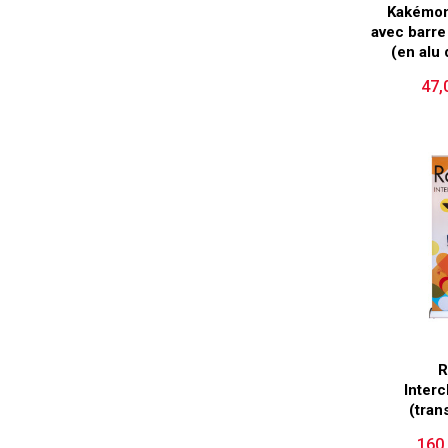
Kakémo
avec barre
(en alu
47,
R
Inter
(tran
160