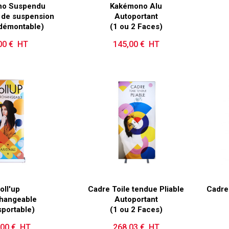
no Suspendu
Kakémono Alu
 de suspension
Autoportant
 démontable)
(1 ou 2 Faces)
00 € HT
Prix
145,00 € HT
Prix
oll'up
Cadre Toile tendue Pliable
Cadre
changeable
Autoportant
sportable)
(1 ou 2 Faces)
,00 € HT
Prix
268,03 € HT
Prix