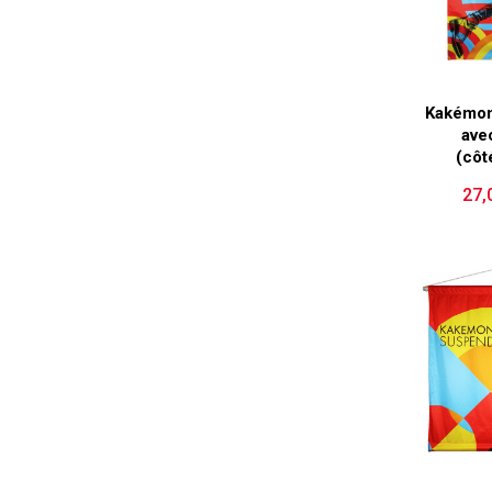
Kakémo
avec
(côt
27,