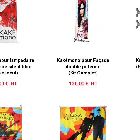
our lampadaire
Kakémono pour Façade
K
ce silent bloc
double potence
(
uel seul)
(Kit Complet)
00 € HT
Prix
136,00 € HT
Prix