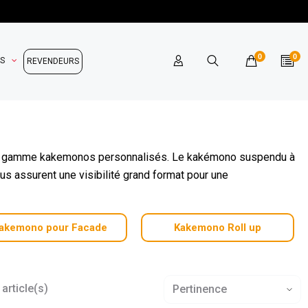
0
0
OS
REVENDEURS
large gamme kakemonos personnalisés. Le kakémono suspendu à
us assurent une visibilité grand format pour une
akemono pour Facade
Kakemono Roll up
article(s)
Pertinence