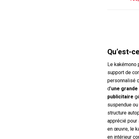
Qu’est-ce
Le kakémono pu
support de co
personnalisé q
d’
une grande 
publicitaire
gé
suspendue ou 
structure auto
apprécié pour 
en œuvre, le k
en intérieur c