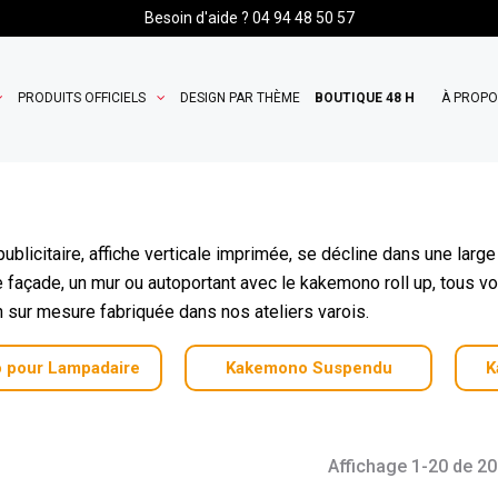
Besoin d'aide ? 04 94 48 50 57
PRODUITS OFFICIELS
DESIGN PAR THÈME
BOUTIQUE 48 H
À PROP
ublicitaire, affiche verticale imprimée, se décline dans une 
e façade, un mur ou autoportant avec le kakemono roll up, tous vo
sur mesure fabriquée dans nos ateliers varois.
 pour Lampadaire
Kakemono Suspendu
K
Affichage 1-20 de 20 