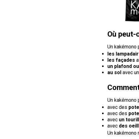
Où peut-
Un kakémono pu
les lampadai
les façades
a
un plafond o
au sol
avec un 
Comment 
Un kakémono pu
avec des
pot
avec des
pote
avec
un touril
avec
des oeil
Un kakémono ro