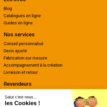
Blog
Catalogues en ligne
Guides en ligne
Nos services
Conseil personnalisé
Devis ajusté
Fabrication sur mesure
Accompagnement à la création
Livraison et retour
Revendeurs
Devenir revendeur
Salut c'est nous...
les Cookies !
Nous contacter