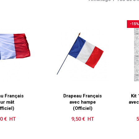
-15%
u Français
Drapeau Français
Kit
ur mât
avec hampe
avec
fficiel)
(Officiel)
00 € HT
Prix
9,50 € HT
Prix
5