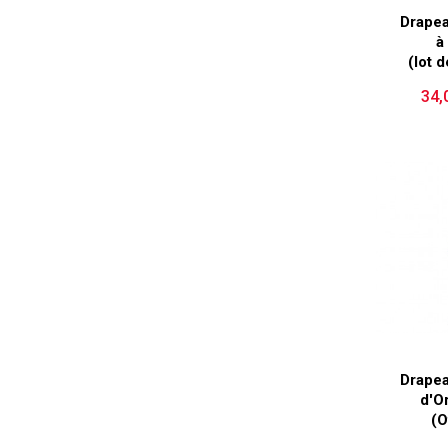
Drapea
à
(lot 
34,
Drapea
d'O
(O