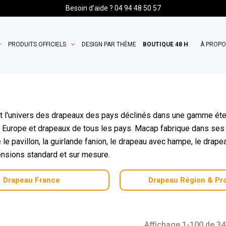
Besoin d'aide ? 04 94 48 50 57
PRODUITS OFFICIELS
DESIGN PAR THÈME
BOUTIQUE 48 H
À PROP
t l'univers des drapeaux des pays déclinés dans une gamme ét
Europe et drapeaux de tous les pays. Macap fabrique dans ses a
 pavillon, la guirlande fanion, le drapeau avec hampe, le drapea
nsions standard et sur mesure.
Drapeau France
Drapeau Région & Pr
Affichage 1-100 de 343