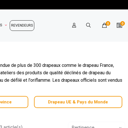
0
0
OS
REVENDEURS
endue de plus de 300 drapeaux comme le drapeau France,
teliers des produits de qualité déclinés de drapeau du
u de défilé et l'oriflamme. Les drapeaux officiels sont vendus
ovince
Drapeau UE & Pays du Monde
 article(s)
Pertinence