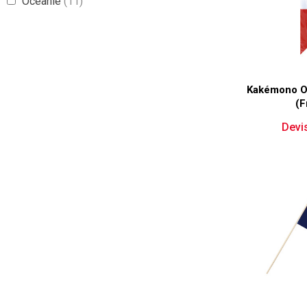
Océanie
(11)
Kakémono Of
(F
Devis