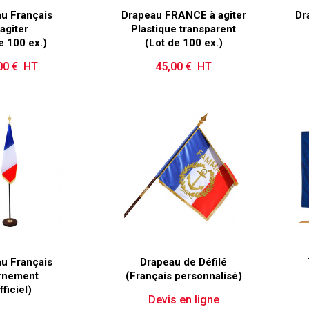
u Français
Drapeau FRANCE à agiter
Dr
 agiter
Plastique transparent
de 100 ex.)
(Lot de 100 ex.)
00 € HT
Prix
45,00 € HT
Prix
u Français
Drapeau de Défilé
rnement
(Français personnalisé)
fficiel)
Devis en ligne