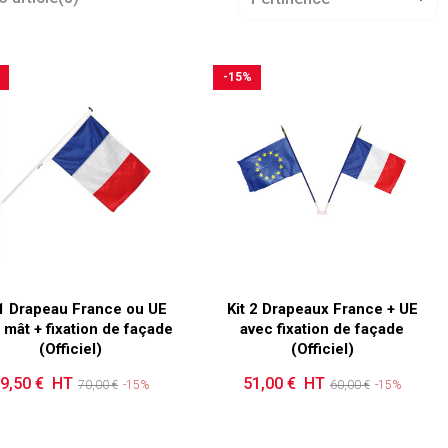
-15%
 1 Drapeau France ou UE
Kit 2 Drapeaux France + UE
 mât + fixation de façade
avec fixation de façade
(Officiel)
(Officiel)
9,50 € HT
Prix de base
Prix
51,00 € HT
Prix de base
Prix
70,00 €
-15%
60,00 €
-15%