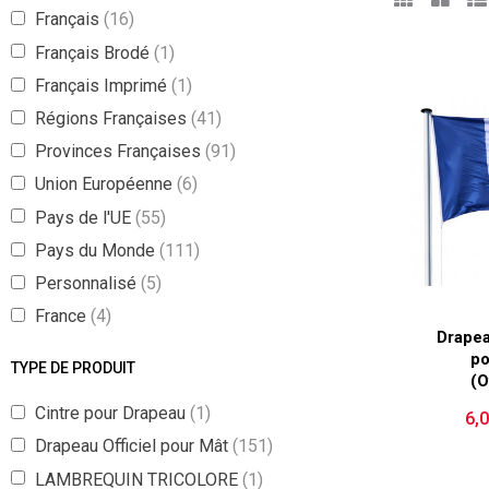
Français
(16)
Français Brodé
(1)
Français Imprimé
(1)
Régions Françaises
(41)
Provinces Françaises
(91)
Union Européenne
(6)
Pays de l'UE
(55)
Pays du Monde
(111)
Personnalisé
(5)
France
(4)
Drapea
po
TYPE DE PRODUIT
(O
Cintre pour Drapeau
(1)
6,
Drapeau Officiel pour Mât
(151)
LAMBREQUIN TRICOLORE
(1)