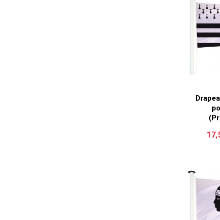
Drapea
po
(Pr
17,