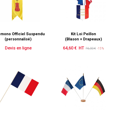
mono Officiel Suspendu
Kit Loi Peillon
(personnalisé)
(Blason + Drapeaux)
Devis en ligne
64,60 € HT
Prix de base
Prix
76,00 €
-15%