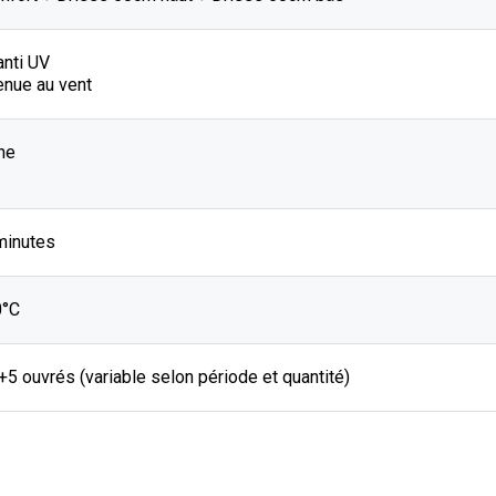
anti UV
enue au vent
he
minutes
0°C
J+5 ouvrés (variable selon période et quantité)