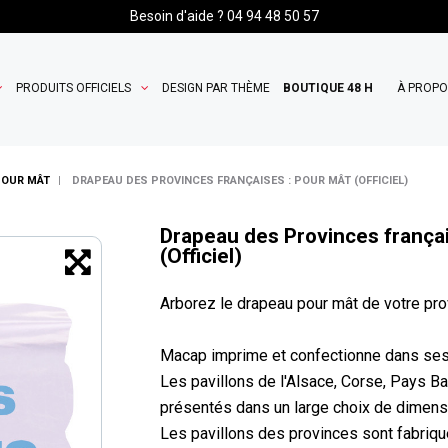
Besoin d'aide ? 04 94 48 50 57
PRODUITS OFFICIELS
DESIGN PAR THÈME
BOUTIQUE 48 H
À PROP
POUR MÂT
DRAPEAU DES PROVINCES FRANÇAISES : POUR MÂT (OFFICIEL)
Drapeau des Provinces frança
(Officiel)
Arborez le drapeau pour mât de votre pro
Macap imprime et confectionne dans ses 
Les pavillons de l'Alsace, Corse, Pays 
présentés dans un large choix de dimensi
Les pavillons des provinces sont fabriqué