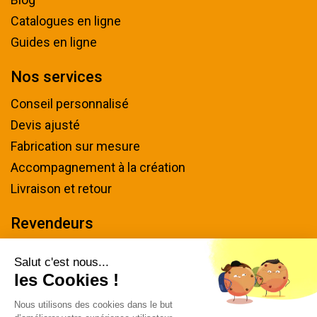
Catalogues en ligne
Guides en ligne
Nos services
Conseil personnalisé
Devis ajusté
Fabrication sur mesure
Accompagnement à la création
Livraison et retour
Revendeurs
Devenir revendeur
Salut c'est nous...
les Cookies !
Nous contacter
Nous utilisons des cookies dans le but
Tel : 04 94 48 50 57