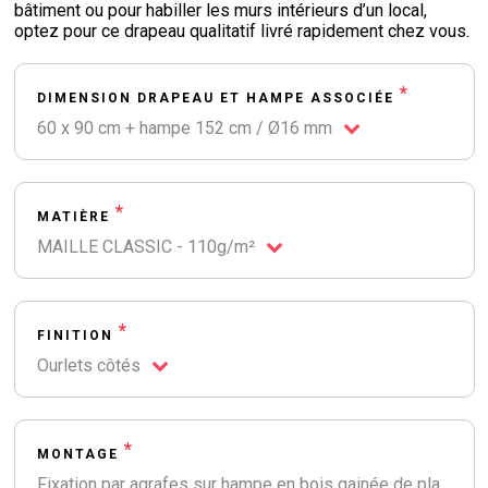
bâtiment ou pour habiller les murs intérieurs d’un local,
optez pour ce drapeau qualitatif livré rapidement chez vous.
*
DIMENSION DRAPEAU ET HAMPE ASSOCIÉE
60 x 90 cm + hampe 152 cm / Ø16 mm
*
MATIÈRE
MAILLE CLASSIC - 110g/m²
*
FINITION
Ourlets côtés
*
MONTAGE
Fixation par agrafes sur hampe en bois gainée de plastique bleu et surmontée d'une flamme plastique teintée bronze