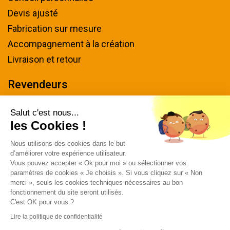
Devis ajusté
Fabrication sur mesure
Accompagnement à la création
Livraison et retour
Revendeurs
Devenir revendeur
Salut c'est nous...
les Cookies !
Nous contacter
Nous utilisons des cookies dans le but
Tel : 04 94 48 50 57
d’améliorer votre expérience utilisateur.
Écrivez-nous
Vous pouvez accepter « Ok pour moi » ou sélectionner vos
paramètres de cookies « Je choisis ». Si vous cliquez sur « Non
Horaires & plan d'accès
merci », seuls les cookies techniques nécessaires au bon
fonctionnement du site seront utilisés.
C'est OK pour vous ?
Lire la politique de confidentialité