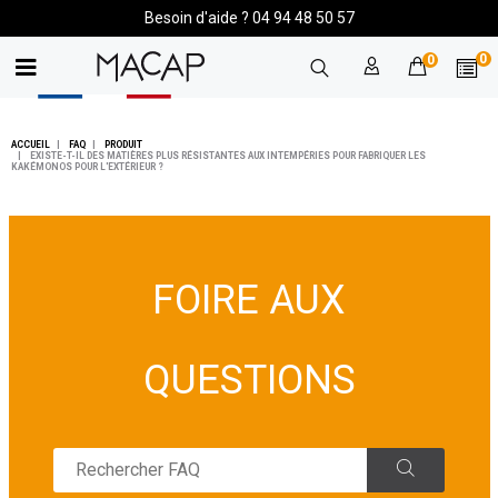
Besoin d'aide ? 04 94 48 50 57
0
0
ACCUEIL
FAQ
PRODUIT
EXISTE-T-IL DES MATIÈRES PLUS RÉSISTANTES AUX INTEMPÉRIES POUR FABRIQUER LES
KAKÉMONOS POUR L'EXTÉRIEUR ?
FOIRE AUX
QUESTIONS