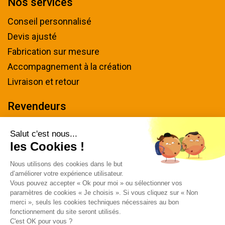
Nos services
Conseil personnalisé
Devis ajusté
Fabrication sur mesure
Accompagnement à la création
Livraison et retour
Revendeurs
Devenir revendeur
Salut c'est nous...
les Cookies !
Nous contacter
Nous utilisons des cookies dans le but
Tel : 04 94 48 50 57
d’améliorer votre expérience utilisateur.
Écrivez-nous
Vous pouvez accepter « Ok pour moi » ou sélectionner vos
paramètres de cookies « Je choisis ». Si vous cliquez sur « Non
Horaires & plan d'accès
merci », seuls les cookies techniques nécessaires au bon
fonctionnement du site seront utilisés.
C'est OK pour vous ?