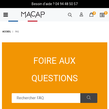
Besoin d'aide ? 04 94 48 50 57
0
0
ACCUEIL
FAQ
FOIRE AUX
QUESTIONS