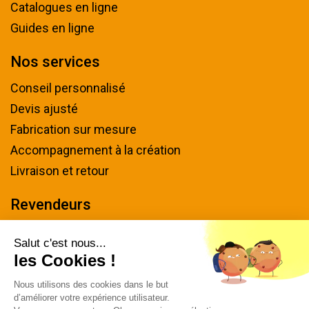
Catalogues en ligne
Guides en ligne
Nos services
Conseil personnalisé
Devis ajusté
Fabrication sur mesure
Accompagnement à la création
Livraison et retour
Revendeurs
Devenir revendeur
Salut c'est nous...
les Cookies !
Nous contacter
Nous utilisons des cookies dans le but
Tel : 04 94 48 50 57
d’améliorer votre expérience utilisateur.