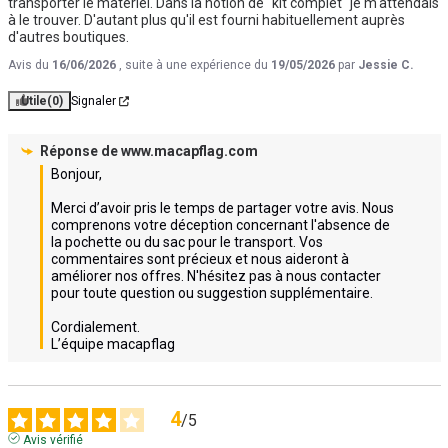
transporter le matériel. Dans la notion de "kit complet" je m'attendais 
à le trouver. D'autant plus qu'il est fourni habituellement auprès 
d'autres boutiques.
Avis du
16/06/2026
, suite à une expérience du
19/05/2026
par
Jessie C.
Utile
(0)
Signaler
Réponse de
www.macapflag.com
Bonjour,

Merci d’avoir pris le temps de partager votre avis. Nous 
comprenons votre déception concernant l'absence de 
la pochette ou du sac pour le transport. Vos 
commentaires sont précieux et nous aideront à 
améliorer nos offres. N'hésitez pas à nous contacter 
pour toute question ou suggestion supplémentaire.

Cordialement.

L’équipe macapflag
4
/
5
Avis vérifié