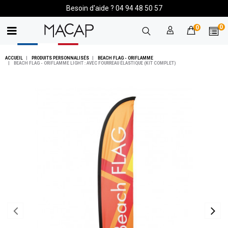
Besoin d'aide ? 04 94 48 50 57
0
0
ACCUEIL
PRODUITS PERSONNALISÉS
BEACH FLAG - ORIFLAMME
BEACH FLAG - ORIFLAMME LIGHT : AVEC FOURREAU ÉLASTIQUE (KIT COMPLET)