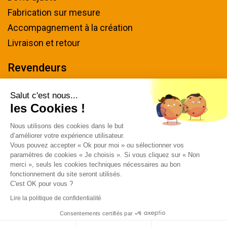
Fabrication sur mesure
Accompagnement à la création
Livraison et retour
Revendeurs
Devenir revendeur
Salut c'est nous...
les Cookies !
Nous contacter
Nous utilisons des cookies dans le but
Tel : 04 94 48 50 57
d’améliorer votre expérience utilisateur.
Écrivez-nous
Vous pouvez accepter « Ok pour moi » ou sélectionner vos
paramètres de cookies « Je choisis ». Si vous cliquez sur « Non
Horaires & plan d'accès
merci », seuls les cookies techniques nécessaires au bon
fonctionnement du site seront utilisés.
C'est OK pour vous ?
Lire la politique de confidentialité
Consentements certifiés par
© 2026 MACAP - Tous droits réservés