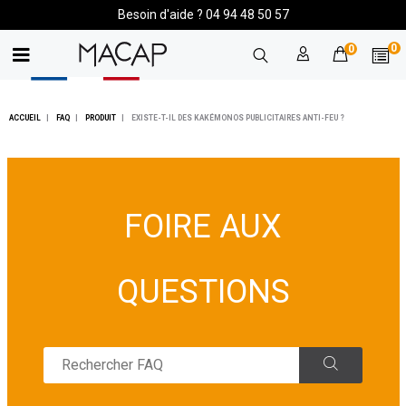
Besoin d'aide ? 04 94 48 50 57
0
0
ACCUEIL
FAQ
PRODUIT
EXISTE-T-IL DES KAKÉMONOS PUBLICITAIRES ANTI-FEU ?
FOIRE AUX
QUESTIONS