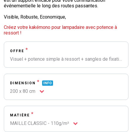
est un support efficace pour votre communication
événementielle le long des routes passantes.
Visible, Robuste, Economique,
Créez votre kakémono pour lampadaire avec potence à
ressort !
*
OFFRE
Visuel + potence simple à ressort + sangles de fixation au mât
*
DIMENSION
INFO
200 x 80 cm
*
MATIÈRE
MAILLE CLASSIC - 110g/m²