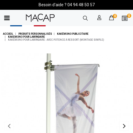
Besoin d'aide ? 04 94 48 50 57
0
0
ACCUEIL
PRODUITS PERSONNALISÉS
KAKÉMONO PUBLICITAIRE
KAKEMONO POUR LAMPADAIRE
KAKÉMONO POUR LAMPADAIRE : AVEC POTENCE À RESSORT (MONTAGE SIMPLE)