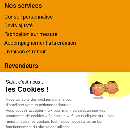
Nos services
Conseil personnalisé
Devis ajusté
Fabrication sur mesure
Accompagnement à la création
Livraison et retour
Revendeurs
Devenir revendeur
Salut c'est nous...
les Cookies !
Nous contacter
Nous utilisons des cookies dans le but
Tel : 04 94 48 50 57
d’améliorer votre expérience utilisateur.
Écrivez-nous
Vous pouvez accepter « Ok pour moi » ou sélectionner vos
paramètres de cookies « Je choisis ». Si vous cliquez sur « Non
Horaires & plan d'accès
merci », seuls les cookies techniques nécessaires au bon
fonctionnement du site seront utilisés.