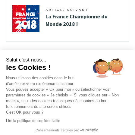
ARTICLE SUIVANT
La France Championne du
Monde 2018 !
Salut c'est nous...
les Cookies !
Nous utilisons des cookies dans le but
d’améliorer votre expérience utilisateur.
Vous pouvez accepter « Ok pour moi » ou sélectionner vos
FACEBOOK
INSTAGRAM
YOUTUBE
paramètres de cookies « Je choisis ». Si vous cliquez sur « Non
merci », seuls les cookies techniques nécessaires au bon
LINKEDIN
fonctionnement du site seront utilisés.
C'est OK pour vous ?
Lire la politique de confidentialité
MACAP - 557 Avenue des Bousquets 83390 Cuers -
04 94 48 50 57
Consentements certifiés par