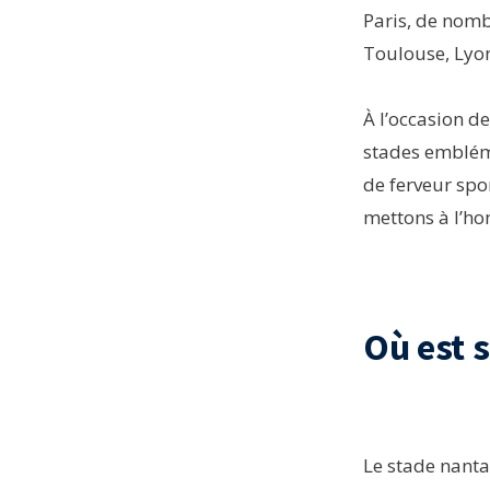
Paris, de nomb
Toulouse, Lyon
À l’occasion d
stades embléma
de ferveur spo
mettons à l’ho
Où est s
Le stade nantai