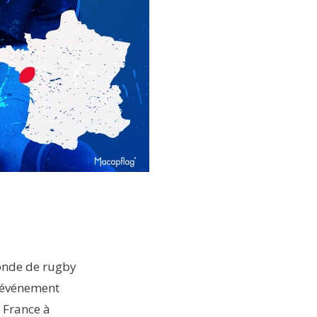
monde de rugby
et événement
e France à