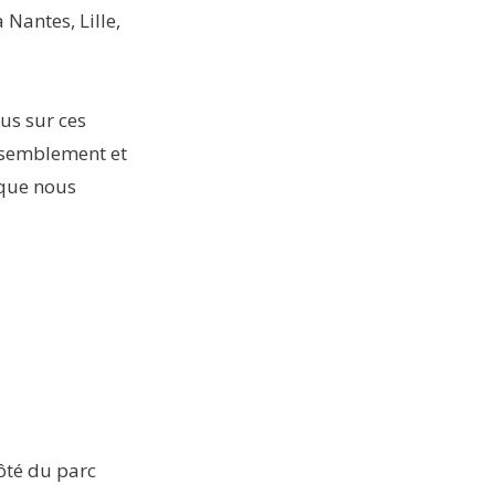
 Nantes, Lille,
us sur ces
assemblement et
 que nous
côté du parc