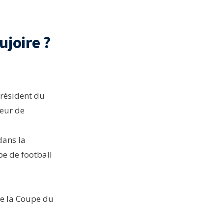
ujoire ?
président du
teur de
dans la
e de football
de la Coupe du