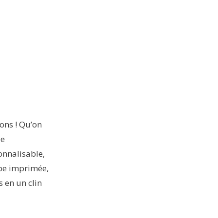
ions ! Qu’on
pe
onnalisable,
pe imprimée,
s en un clin