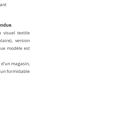
ant
tendue
.
visuel textile
aire), version
que modèle est
ur d’un magasin,
t un formidable