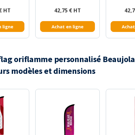
€ HT
42,75 € HT
42,
 ligne
Achat en ligne
Achat
lag oriflamme personnalisé Beaujola
urs modèles et dimensions