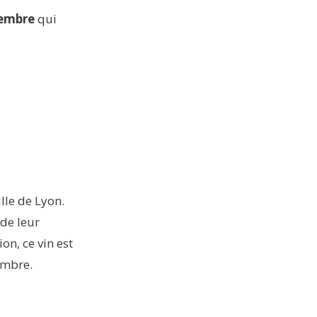
vembre
qui
lle de Lyon.
de leur
on, ce vin est
embre.