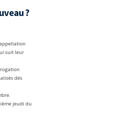
ouveau ?
’appellation
i suit leur
érogation
alisés dès
mbre.
isième jeudi du