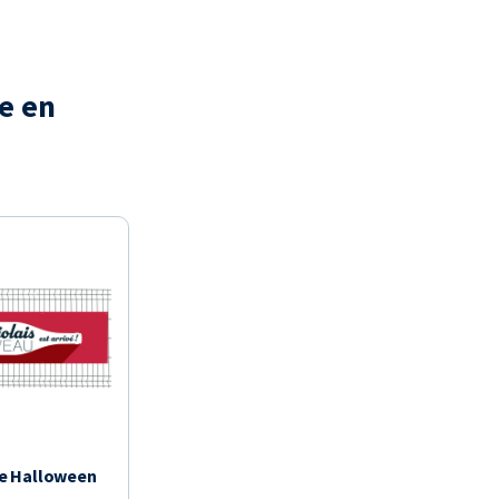
e en
e Halloween