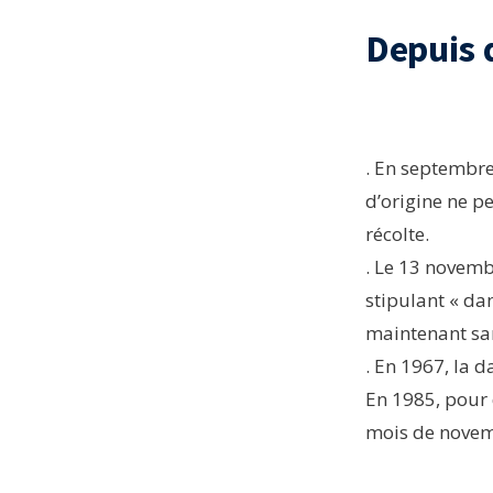
Depuis q
. En septembre 
d’origine ne p
récolte.
. Le 13 novemb
stipulant « da
maintenant sa
. En 1967, la 
En 1985, pour 
mois de novem