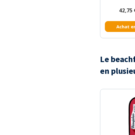
42,75 
Achat en
Le beachf
en plusie