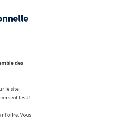
onnelle
semble des
r le site
ènement festif
 l’offre. Vous