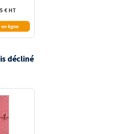
75 € HT
 en ligne
is décliné