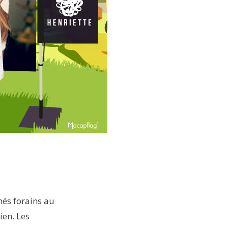
hés forains au
ien. Les