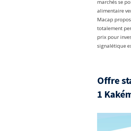
marchés se po
alimentaire ver
Macap propose
totalement per
prix pour inve
signalétique ex
Offre st
1 Kakém