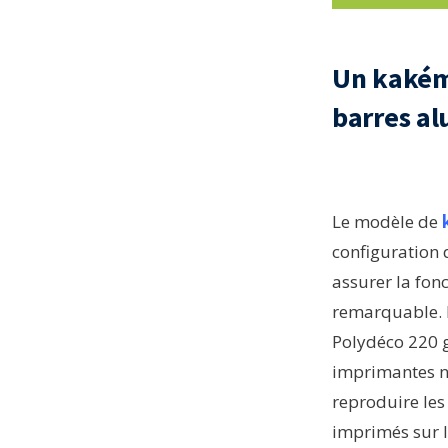
Un kakém
barres al
Le modèle de
configuration 
assurer la fon
remarquable. L
Polydéco 220 g
imprimantes nu
reproduire les
imprimés sur le