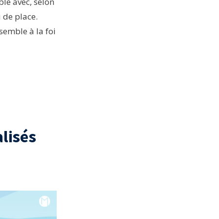
ble avec, selon
 de place.
emble à la foi
lisés