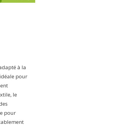
 adapté à la
 idéale pour
ment
ile, le
 des
te pour
ccablement