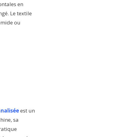
ontales en
é. Le textile
humide ou
nalisée
est un
hine, sa
ratique