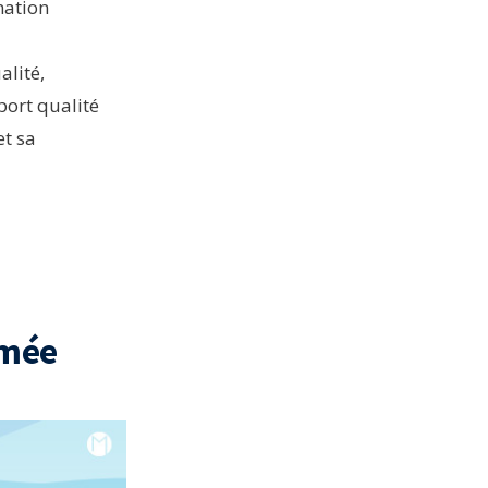
mation
lité,
port qualité
et sa
imée