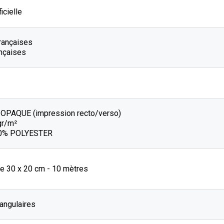
icielle
rançaises
nçaises
OPAQUE (impression recto/verso)
gr/m²
00% POLYESTER
de 30 x 20 cm - 10 mètres
angulaires