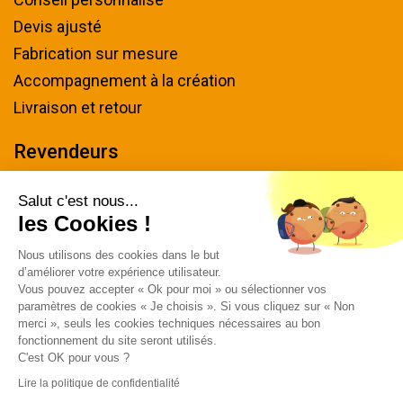
Devis ajusté
Fabrication sur mesure
Accompagnement à la création
Livraison et retour
Revendeurs
Devenir revendeur
Salut c'est nous...
les Cookies !
Nous contacter
Nous utilisons des cookies dans le but
Tel : 04 94 48 50 57
d’améliorer votre expérience utilisateur.
Écrivez-nous
Vous pouvez accepter « Ok pour moi » ou sélectionner vos
paramètres de cookies « Je choisis ». Si vous cliquez sur « Non
Horaires & plan d'accès
merci », seuls les cookies techniques nécessaires au bon
fonctionnement du site seront utilisés.
C'est OK pour vous ?
Lire la politique de confidentialité