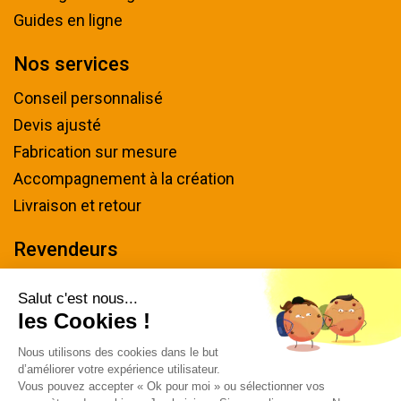
Guides en ligne
Nos services
Conseil personnalisé
Devis ajusté
Fabrication sur mesure
Accompagnement à la création
Livraison et retour
Revendeurs
Devenir revendeur
Salut c'est nous...
les Cookies !
Nous contacter
Nous utilisons des cookies dans le but
Tel : 04 94 48 50 57
d’améliorer votre expérience utilisateur.
Écrivez-nous
Vous pouvez accepter « Ok pour moi » ou sélectionner vos