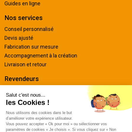
Guides en ligne
Nos services
Conseil personnalisé
Devis ajusté
Fabrication sur mesure
Accompagnement à la création
Livraison et retour
Revendeurs
Devenir revendeur
Salut c'est nous...
les Cookies !
Nous contacter
Nous utilisons des cookies dans le but
Tel : 04 94 48 50 57
d’améliorer votre expérience utilisateur.
Écrivez-nous
Vous pouvez accepter « Ok pour moi » ou sélectionner vos
paramètres de cookies « Je choisis ». Si vous cliquez sur « Non