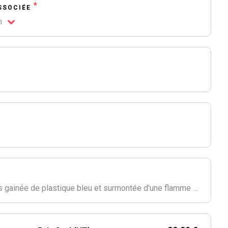
*
SSOCIÉE
m
Fixation par agrafes sur hampe en bois gainée de plastique bleu et surmontée d'une flamme plastique teintée bronze