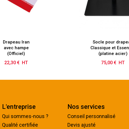
Drapeau Iran
Socle pour drape
avec hampe
Classique et Essen
(Officiel)
(platine acier)
22,30 € HT
Prix
75,00 € HT
Prix
L'entreprise
Nos services
Qui sommes-nous ?
Conseil personnalisé
Qualité certifiée
Devis ajusté