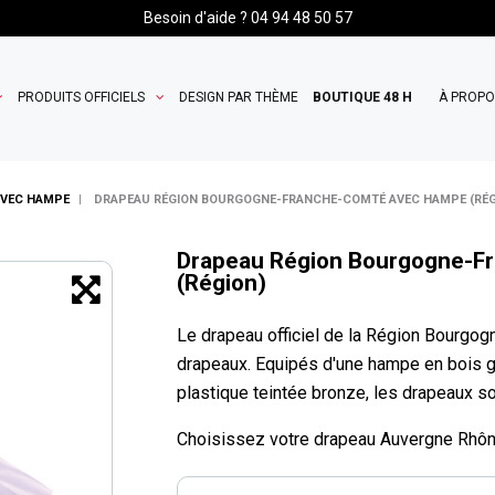
Besoin d'aide ? 04 94 48 50 57
PRODUITS OFFICIELS
DESIGN PAR THÈME
BOUTIQUE 48 H
À PROP
AVEC HAMPE
DRAPEAU RÉGION BOURGOGNE-FRANCHE-COMTÉ AVEC HAMPE (RÉG
Drapeau Région Bourgogne-F
(Région)
Le drapeau officiel de la Région Bourg
drapeaux. Equipés d'une hampe en bois g
plastique teintée bronze, les drapeaux 
Choisissez votre drapeau Auvergne Rhôn