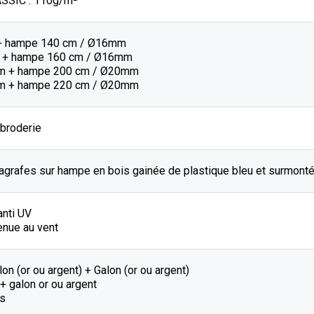
SSIC : 110g/m²
 + hampe 140 cm / Ø16mm
m + hampe 160 cm / Ø16mm
cm + hampe 200 cm / Ø20mm
cm + hampe 220 cm / Ø20mm
 broderie
 agrafes sur hampe en bois gainée de plastique bleu et surmont
anti UV
enue au vent
lon (or ou argent) + Galon (or ou argent)
 + galon or ou argent
és