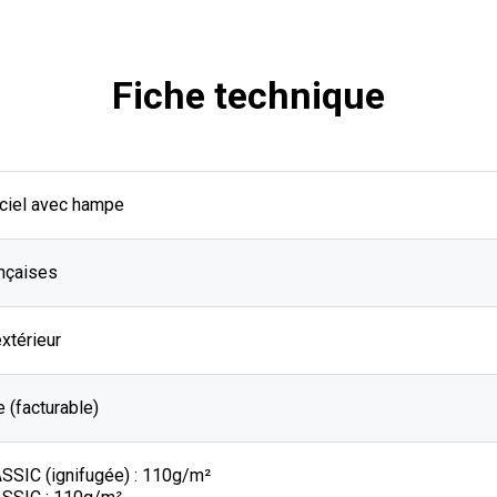
Fiche technique
iciel avec hampe
nçaises
extérieur
 (facturable)
SIC (ignifugée) : 110g/m²