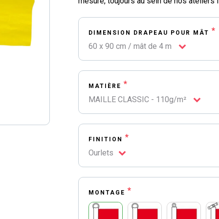
mesure, toujours au sein de nos ateliers f
*
DIMENSION DRAPEAU POUR MÂT
60 x 90 cm / mât de 4 m
*
MATIÈRE
MAILLE CLASSIC - 110g/m²
*
FINITION
Ourlets
*
MONTAGE