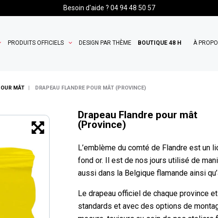
Besoin d'aide ? 04 94 48 50 57
PRODUITS OFFICIELS
DESIGN PAR THÈME
BOUTIQUE 48 H
À PROP
POUR MÂT
DRAPEAU FLANDRE POUR MÂT (PROVINCE)
Drapeau Flandre pour mât
(Province)
L’emblème du comté de Flandre est un lio
fond or. Il est de nos jours utilisé de m
aussi dans la Belgique flamande ainsi qu
Le drapeau officiel de chaque province 
standards et avec des options de montag