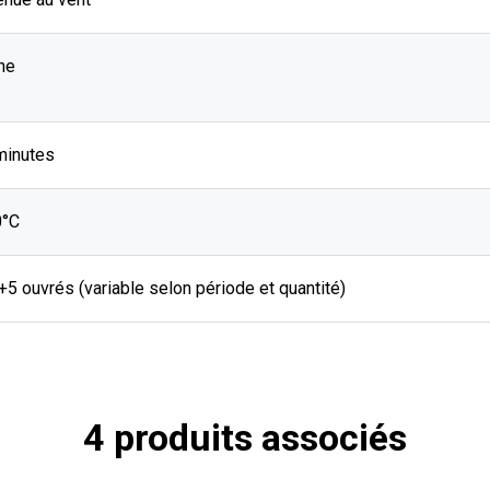
he
minutes
0°C
J+5 ouvrés (variable selon période et quantité)
4 produits associés