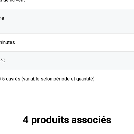
he
minutes
0°C
J+5 ouvrés (variable selon période et quantité)
4 produits associés