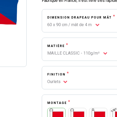
Fabriqué en France, il est livré très rapi
*
DIMENSION DRAPEAU POUR MÂT
60 x 90 cm / mât de 4 m
*
MATIÈRE
MAILLE CLASSIC - 110g/m²
*
FINITION
Ourlets
*
MONTAGE