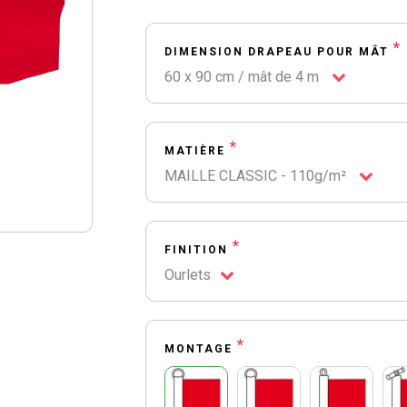
*
DIMENSION DRAPEAU POUR MÂT
60 x 90 cm / mât de 4 m
*
MATIÈRE
MAILLE CLASSIC - 110g/m²
*
FINITION
Ourlets
*
MONTAGE