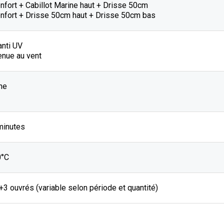
nfort + Cabillot Marine haut + Drisse 50cm
enfort + Drisse 50cm haut + Drisse 50cm bas
anti UV
enue au vent
he
minutes
0°C
J+3 ouvrés (variable selon période et quantité)