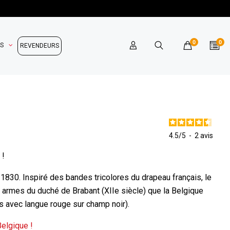
0
0
OS
REVENDEURS
4.5
/
5
-
2
avis
 !
1830. Inspiré des bandes tricolores du drapeau français, le
es armes du duché de Brabant (XIIe siècle) que la Belgique
es avec langue rouge sur champ noir).
elgique !