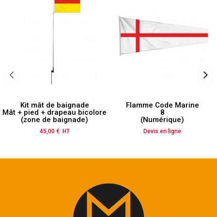
Kit mât de baignade
Flamme Code Marine
Mât + pied + drapeau bicolore
8
(zone de baignade)
(Numérique)
45,00 € HT
Prix
Devis en ligne