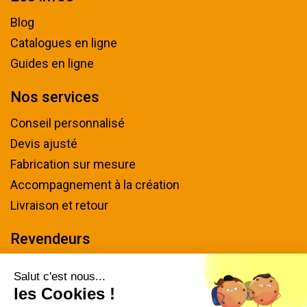
Blog
Catalogues en ligne
Guides en ligne
Nos services
Conseil personnalisé
Devis ajusté
Fabrication sur mesure
Accompagnement à la création
Livraison et retour
Revendeurs
Devenir revendeur
Salut c'est nous...
les Cookies !
Nous contacter