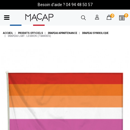
Besoin d'aide ? 04 94 48 50 57
0
0
ACCUEIL
PRODUITS OFFICIELS
DRAPEAU APPARTENANCE
DRAPEAU SYMBOLIQUE
DRAPEAU LGBT : LESBIEN (7 BANDES)