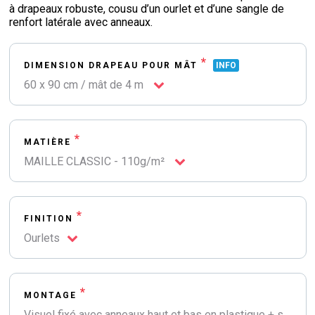
à drapeaux robuste, cousu d’un ourlet et d’une sangle de
renfort latérale avec anneaux.
*
DIMENSION DRAPEAU POUR MÂT
INFO
60 x 90 cm / mât de 4 m
*
MATIÈRE
MAILLE CLASSIC - 110g/m²
*
FINITION
Ourlets
*
MONTAGE
Visuel fixé avec anneaux haut et bas en plastique + sangle de renfort