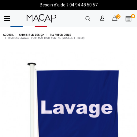
Besoin d'aide ? 04 94 48 50 57
0
0
ACCUEIL
CHOISIR UN DESIGN
PLV AUTOMOBILE
DRAPEAU LAVAGE : POUR MÂT HORIZONTAL (MODÈLE 4 - BLEU)