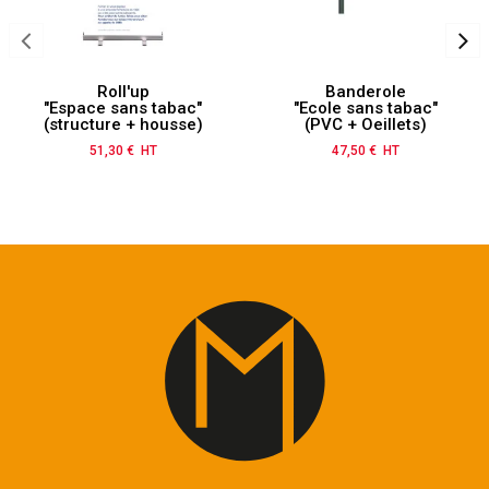
Roll'up
Banderole
"Espace sans tabac"
"Ecole sans tabac"
(structure + housse)
(PVC + Oeillets)
51,30 € HT
Prix
47,50 € HT
Prix