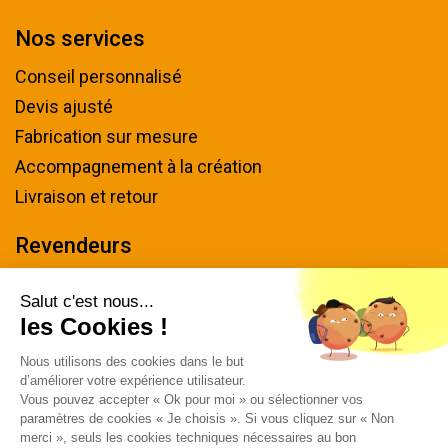
Nos services
Conseil personnalisé
Devis ajusté
Fabrication sur mesure
Accompagnement à la création
Livraison et retour
Revendeurs
Devenir revendeur
Salut c'est nous...
les Cookies !
Nous contacter
Nous utilisons des cookies dans le but
Tel : 04 94 48 50 57
d’améliorer votre expérience utilisateur.
Écrivez-nous
Vous pouvez accepter « Ok pour moi » ou sélectionner vos
paramètres de cookies « Je choisis ». Si vous cliquez sur « Non
Horaires & plan d'accès
merci », seuls les cookies techniques nécessaires au bon