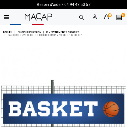
Besoin d'aide ? 04 94 48 50 57
0
0
ACCUEIL
CHOISIR UN DESIGN
PLV ÉVÉNEMENTS SPORTIFS
BANDEROLE PVC OEILLETS 100X400 CM|PLV "BASKET"- MODÈLE 1