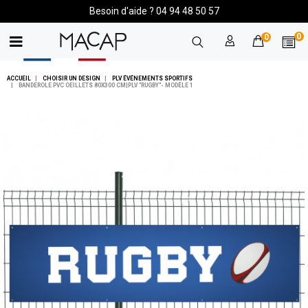
Besoin d'aide ? 04 94 48 50 57
0
0
ACCUEIL
CHOISIR UN DESIGN
PLV ÉVÉNEMENTS SPORTIFS
BANDEROLE PVC OEILLETS 80X300 CM|PLV "RUGBY"- MODÈLE 1