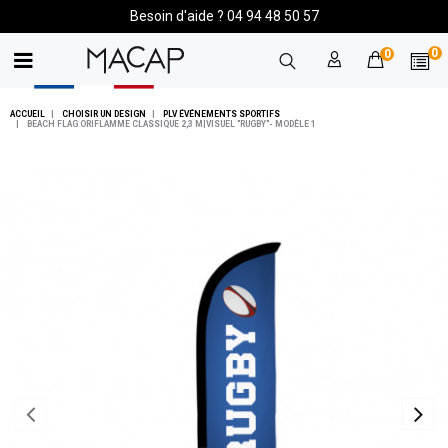
Besoin d'aide ? 04 94 48 50 57
0
0
ACCUEIL
CHOISIR UN DESIGN
PLV ÉVÉNEMENTS SPORTIFS
BEACH FLAG ORIFLAMME CLASSIQUE 2,3 M|VISUEL "RUGBY"- MODÈLE 1