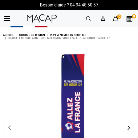
Besoin d'aide ? 04 94 48 50 57
0
0
ACCUEIL
CHOISIR UN DESIGN
PLV ÉVÉNEMENTS SPORTIFS
BEACH FLAG ORIFLAMME POTENCE 3,50 M|VISUEL "ALLEZ LA FRANCE"- MODÈLE 1