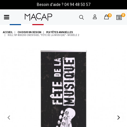
Besoin d'aide ? 04 94 48 50 57
0
0
ACCUEIL
CHOISIR UN DESIGN
PLV FÊTES ANNUELLES
ROLL'UP 80X200 CM|VISUEL "FÊTE DE LA MUSIQUE"- MODÈLE 2