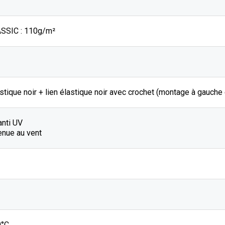
SSIC : 110g/m²
stique noir + lien élastique noir avec crochet (montage à gauche
anti UV
enue au vent
0°C