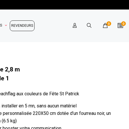
0
0
OS
REVENDEURS
e 2,8 m
le 1
achflag aux couleurs de Fête St Patrick
 à installer en 5 mn, sans aucun matériel
le personnalisée 220X50 cm dotée d’un fourreau noir, un
 (6.5 kg)
our booster votre communication