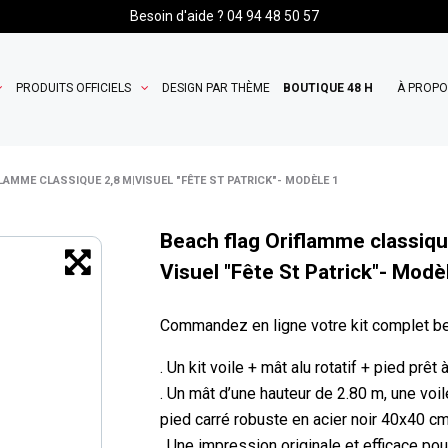
Besoin d'aide ? 04 94 48 50 57
PRODUITS OFFICIELS
DESIGN PAR THÈME
BOUTIQUE 48 H
À PROP
LAMME CLASSIQUE 2,8 M|VISUEL "FÊTE ST PATRICK"- MODÈLE 1
Beach flag Oriflamme classiqu
Visuel "Fête St Patrick"- Modè
Commandez en ligne votre kit complet be
. Un kit voile + mât alu rotatif + pied prêt
. Un mât d’une hauteur de 2.80 m, une voi
pied carré robuste en acier noir 40x40 cm
. Une impression originale et efficace p