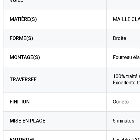
VOILE
MATIÈRE(S)
MAILLE CLA
FORME(S)
Droite
MONTAGE(S)
Fourreau éla
100% traité 
TRAVERSEE
Excellente t
FINITION
Ourlets
MISE EN PLACE
5 minutes
ENTRETIEN
Lavable à 3