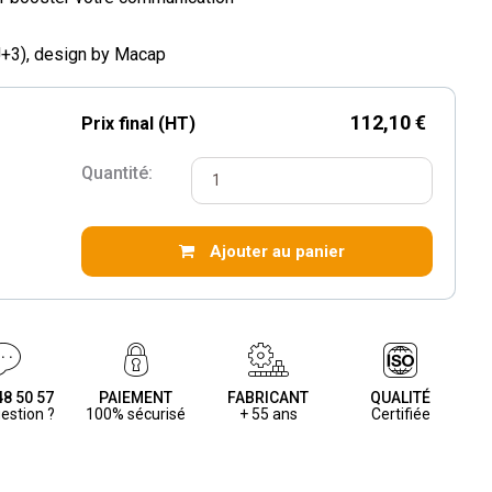
(J+3), design by Macap
112,10 €
Prix final (HT)
Quantité:
Ajouter au panier
48 50 57
PAIEMENT
FABRICANT
QUALITÉ
estion ?
100% sécurisé
+ 55 ans
Certifiée