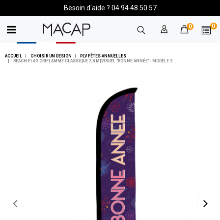
Besoin d'aide ? 04 94 48 50 57
0
0
ACCUEIL
CHOISIR UN DESIGN
PLV FÊTES ANNUELLES
BEACH FLAG ORIFLAMME CLASSIQUE 2,8 M|VISUEL "BONNE ANNÉE"- MODÈLE 2