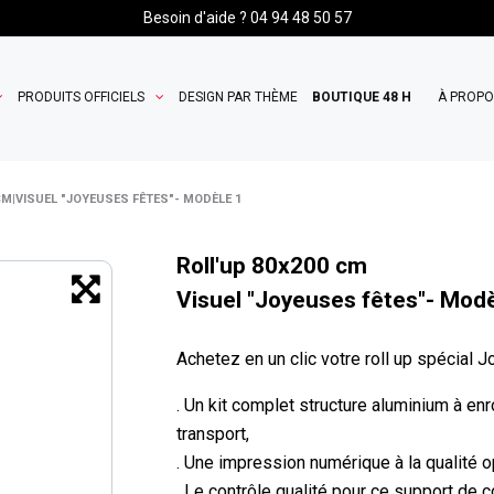
Besoin d'aide ? 04 94 48 50 57
PRODUITS OFFICIELS
DESIGN PAR THÈME
BOUTIQUE 48 H
À PROP
CM|VISUEL "JOYEUSES FÊTES"- MODÈLE 1
Roll'up 80x200 cm
Visuel "Joyeuses fêtes"- Modè
Achetez en un clic votre roll up spécial 
. Un kit complet structure aluminium à e
transport,
. Une impression numérique à la qualité op
. Le contrôle qualité pour ce support de