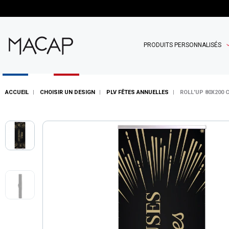
PRODUITS PERSONNALISÉS
ACCUEIL
CHOISIR UN DESIGN
PLV FÊTES ANNUELLES
ROLL'UP 80X200 