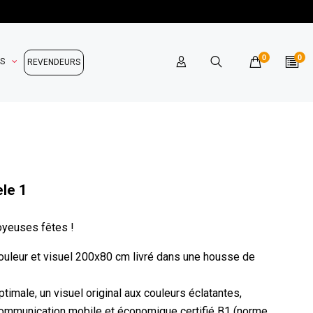
0
0
OS
REVENDEURS
le 1
Joyeuses fêtes !
nrouleur et visuel 200x80 cm livré dans une housse de
timale, un visuel original aux couleurs éclatantes,
 communication mobile et économique certifié B1 (norme