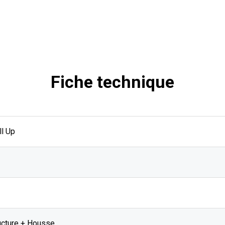
Fiche technique
ll Up
ructure + Housse