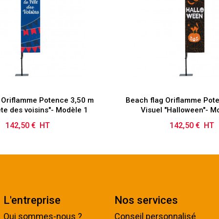
 Oriflamme Potence 3,50 m
Beach flag Oriflamme Pot
ête des voisins"- Modèle 1
Visuel "Halloween"- M
142,50 € HT
Prix
142,50 € HT
Prix
L'entreprise
Nos services
Qui sommes-nous ?
Conseil personnalisé