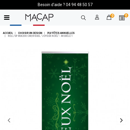
Besoin d'aide ? 04 94 48 50 57
0
0
ACCUEIL
CHOISIR UN DESIGN
PLV FÊTES ANNUELLES
ROLL'UP 80X200 CM|VISUEL "JOYEUX NOËL"- MODÈLE 1