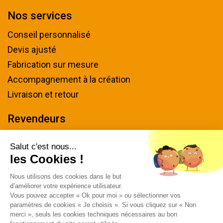
Nos services
Conseil personnalisé
Devis ajusté
Fabrication sur mesure
Accompagnement à la création
Livraison et retour
Revendeurs
Devenir revendeur
Salut c'est nous...
les Cookies !
Nous contacter
Nous utilisons des cookies dans le but
Tel : 04 94 48 50 57
d’améliorer votre expérience utilisateur.
Écrivez-nous
Vous pouvez accepter « Ok pour moi » ou sélectionner vos
paramètres de cookies « Je choisis ». Si vous cliquez sur « Non
Horaires & plan d'accès
merci », seuls les cookies techniques nécessaires au bon