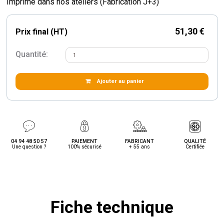
Imprimé dans nos ateliers (Fabrication J+3)
51,30 €
Prix final (HT)
Quantité:
Ajouter au panier
04 94 48 50 57
PAIEMENT
FABRICANT
QUALITÉ
Une question ?
100% sécurisé
+ 55 ans
Certifiée
Fiche technique