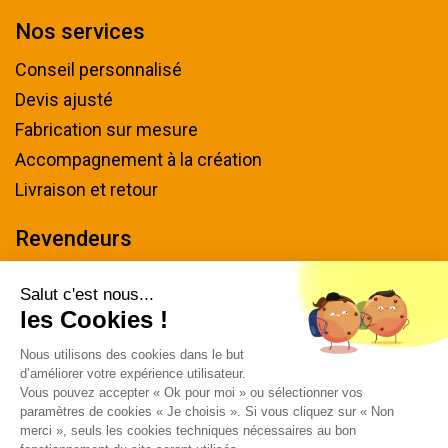
Nos services
Conseil personnalisé
Devis ajusté
Fabrication sur mesure
Accompagnement à la création
Livraison et retour
Revendeurs
Devenir revendeur
Salut c'est nous...
les Cookies !
Nous contacter
Nous utilisons des cookies dans le but
Tel : 04 94 48 50 57
d’améliorer votre expérience utilisateur.
Écrivez-nous
Vous pouvez accepter « Ok pour moi » ou sélectionner vos
paramètres de cookies « Je choisis ». Si vous cliquez sur « Non
Horaires & plan d'accès
merci », seuls les cookies techniques nécessaires au bon