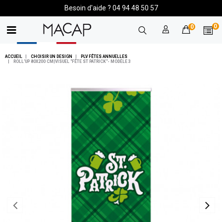
Besoin d'aide ? 04 94 48 50 57
0
0
ACCUEIL
CHOISIR UN DESIGN
PLV FÊTES ANNUELLES
ROLL'UP 80X200 CM|VISUEL "FÊTE ST PATRICK"- MODÈLE 3