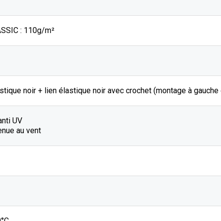
SSIC : 110g/m²
stique noir + lien élastique noir avec crochet (montage à gauche
anti UV
enue au vent
0°C