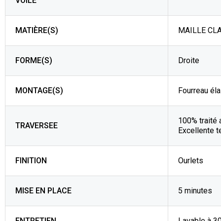
VOILE
MATIÈRE(S)
MAILLE CLA
FORME(S)
Droite
MONTAGE(S)
Fourreau éla
100% traité 
TRAVERSEE
Excellente t
FINITION
Ourlets
MISE EN PLACE
5 minutes
ENTRETIEN
Lavable à 3