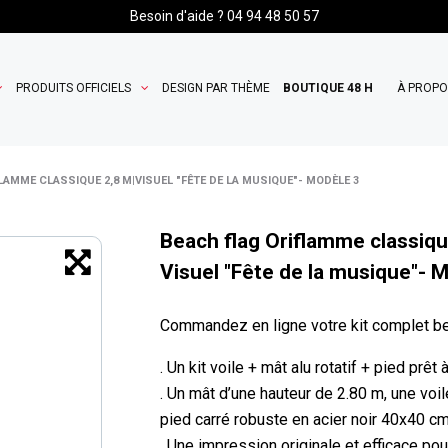
Besoin d'aide ? 04 94 48 50 57
PRODUITS OFFICIELS
DESIGN PAR THÈME
BOUTIQUE 48 H
À PROP
LAMME CLASSIQUE 2,8 M|VISUEL "FÊTE DE LA MUSIQUE"- MODÈLE 3
Beach flag Oriflamme classiqu
Visuel "Fête de la musique"- 
Commandez en ligne votre kit complet be
. Un kit voile + mât alu rotatif + pied prêt
. Un mât d’une hauteur de 2.80 m, une voi
pied carré robuste en acier noir 40x40 cm
. Une impression originale et efficace p