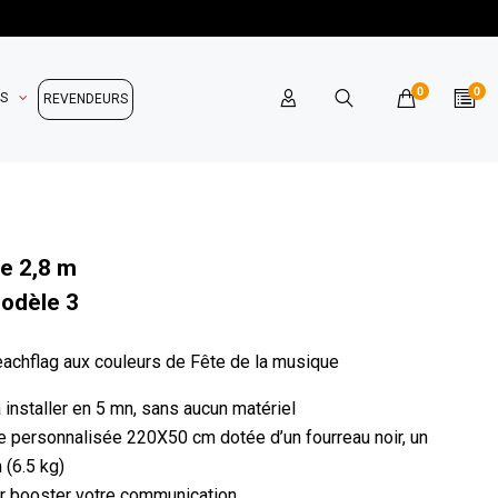
0
0
OS
REVENDEURS
e 2,8 m
Modèle 3
achflag aux couleurs de Fête de la musique
 à installer en 5 mn, sans aucun matériel
le personnalisée 220X50 cm dotée d’un fourreau noir, un
 (6.5 kg)
our booster votre communication