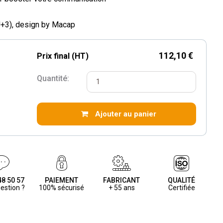
(J+3), design by Macap
112,10 €
Prix final (HT)
Quantité:
Ajouter au panier
48 50 57
PAIEMENT
FABRICANT
QUALITÉ
estion ?
100% sécurisé
+ 55 ans
Certifiée