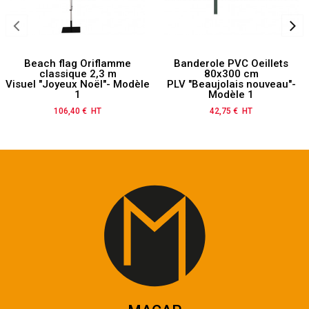
Beach flag Oriflamme
Banderole PVC Oeillets
classique 2,3 m
80x300 cm
Visuel "Joyeux Noël"- Modèle
PLV "Beaujolais nouveau"-
1
Modèle 1
106,40 € HT
Prix
42,75 € HT
Prix