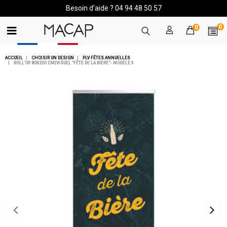
Besoin d'aide ? 04 94 48 50 57
0
0
ACCUEIL
CHOISIR UN DESIGN
PLV FÊTES ANNUELLES
ROLL'UP 80X200 CM|VISUEL "FÊTE DE LA BIÈRE"- MODÈLE 3