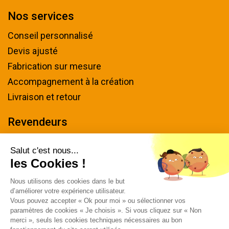
Nos services
Conseil personnalisé
Devis ajusté
Fabrication sur mesure
Accompagnement à la création
Livraison et retour
Revendeurs
Devenir revendeur
Salut c'est nous...
les Cookies !
Nous contacter
Nous utilisons des cookies dans le but
Tel : 04 94 48 50 57
d’améliorer votre expérience utilisateur.
Écrivez-nous
Vous pouvez accepter « Ok pour moi » ou sélectionner vos
paramètres de cookies « Je choisis ». Si vous cliquez sur « Non
Horaires & plan d'accès
merci », seuls les cookies techniques nécessaires au bon