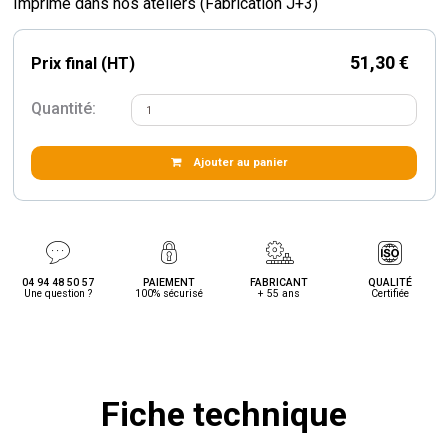
Imprimé dans nos ateliers (Fabrication J+3)
51,30 €
Prix final (HT)
Quantité:
Ajouter au panier
04 94 48 50 57
PAIEMENT
FABRICANT
QUALITÉ
Une question ?
100% sécurisé
+ 55 ans
Certifiée
Fiche technique