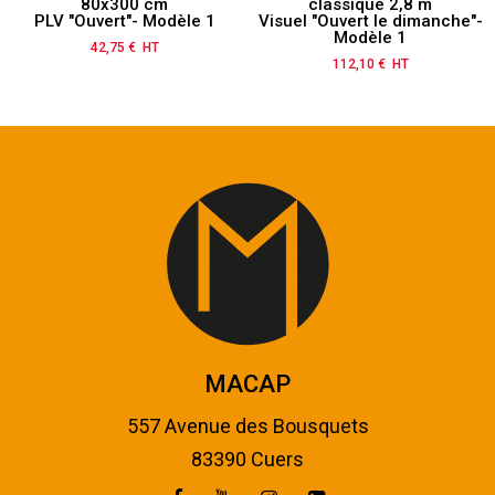
80x300 cm
classique 2,8 m
PLV "Ouvert"- Modèle 1
Visuel "Ouvert le dimanche"-
Modèle 1
42,75 € HT
Prix
112,10 € HT
Prix
MACAP
557 Avenue des Bousquets
83390 Cuers