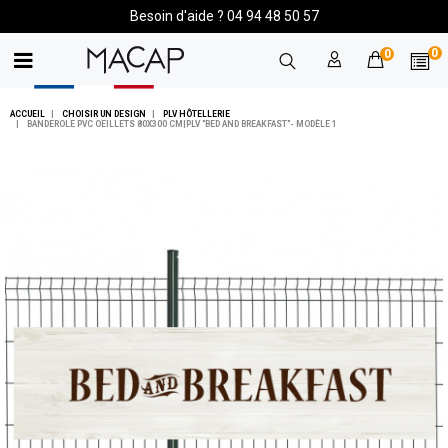
Besoin d'aide ? 04 94 48 50 57
0
0
ACCUEIL
CHOISIR UN DESIGN
PLV HÔTELLERIE
BANDEROLE PVC OEILLETS 80X300 CM|PLV "BED AND BREAKFAST"- MODÈLE 1