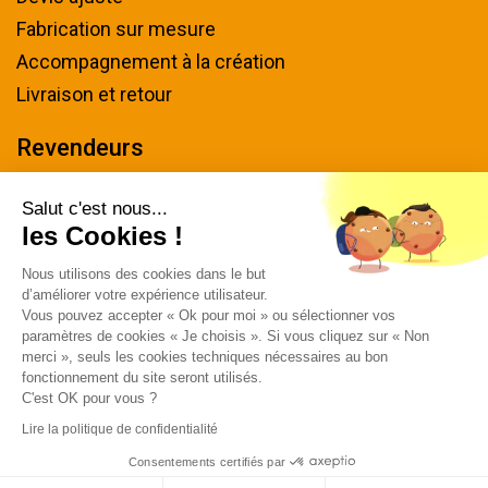
Fabrication sur mesure
Accompagnement à la création
Livraison et retour
Revendeurs
Devenir revendeur
Salut c'est nous...
les Cookies !
Nous contacter
Nous utilisons des cookies dans le but
Tel : 04 94 48 50 57
d’améliorer votre expérience utilisateur.
Écrivez-nous
Vous pouvez accepter « Ok pour moi » ou sélectionner vos
paramètres de cookies « Je choisis ». Si vous cliquez sur « Non
Horaires & plan d'accès
merci », seuls les cookies techniques nécessaires au bon
fonctionnement du site seront utilisés.
C'est OK pour vous ?
Lire la politique de confidentialité
Consentements certifiés par