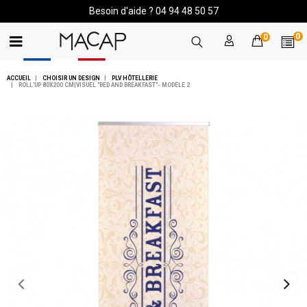
Besoin d'aide ? 04 94 48 50 57
0
0
ACCUEIL
CHOISIR UN DESIGN
PLV HÔTELLERIE
ROLL'UP 80X200 CM|VISUEL "BED AND BREAKFAST"- MODÈLE 2