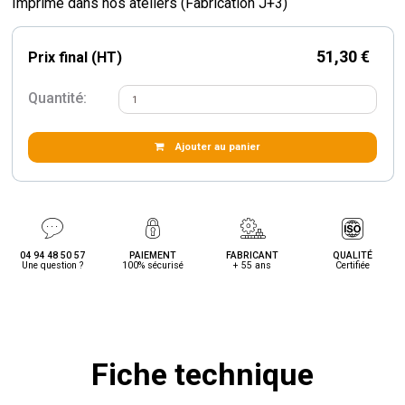
Imprimé dans nos ateliers (Fabrication J+3)
51,30 €
Prix final (HT)
Quantité:
Ajouter au panier
04 94 48 50 57
PAIEMENT
FABRICANT
QUALITÉ
Une question ?
100% sécurisé
+ 55 ans
Certifiée
Fiche technique