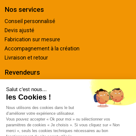
Nos services
Conseil personnalisé
Devis ajusté
Fabrication sur mesure
Accompagnement à la création
Livraison et retour
Revendeurs
Devenir revendeur
Salut c'est nous...
les Cookies !
Nous contacter
Nous utilisons des cookies dans le but
Tel : 04 94 48 50 57
d’améliorer votre expérience utilisateur.
Écrivez-nous
Vous pouvez accepter « Ok pour moi » ou sélectionner vos
paramètres de cookies « Je choisis ». Si vous cliquez sur « Non
Horaires & plan d'accès
merci », seuls les cookies techniques nécessaires au bon