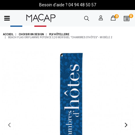
Besoin d'aide ? 04 94 48 50 57
0
0
ACCUEIL
CHOISIR UN DESIGN
PLV HÔTELLERIE
BEACH FLAG ORIFLAMME POTENCE 3,50 M|VISUEL "CHAMBRES D'HÔTES"- MODÈLE 2