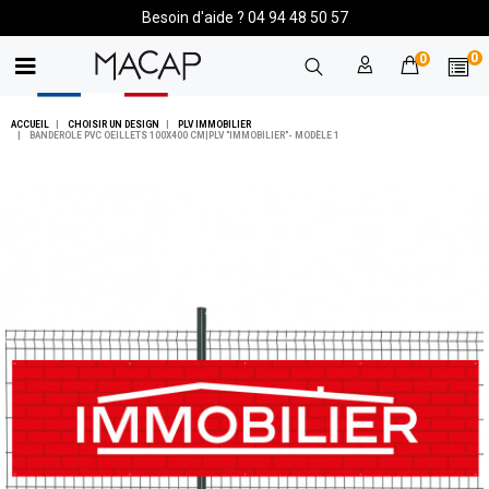
Besoin d'aide ? 04 94 48 50 57
0
0
ACCUEIL
CHOISIR UN DESIGN
PLV IMMOBILIER
BANDEROLE PVC OEILLETS 100X400 CM|PLV "IMMOBILIER"- MODÈLE 1