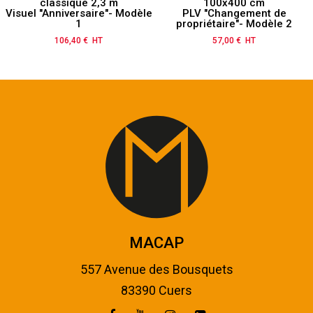
classique 2,3 m
100x400 cm
Visuel "Anniversaire"- Modèle
PLV "Changement de
1
propriétaire"- Modèle 2
106,40 € HT
Prix
57,00 € HT
Prix
MACAP
557 Avenue des Bousquets
83390 Cuers