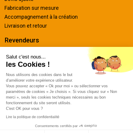
Fabrication sur mesure
Accompagnement à la création
Livraison et retour
Revendeurs
Devenir revendeur
Salut c'est nous...
les Cookies !
Nous contacter
Nous utilisons des cookies dans le but
Tel : 04 94 48 50 57
d’améliorer votre expérience utilisateur.
Écrivez-nous
Vous pouvez accepter « Ok pour moi » ou sélectionner vos
paramètres de cookies « Je choisis ». Si vous cliquez sur « Non
Horaires & plan d'accès
merci », seuls les cookies techniques nécessaires au bon
fonctionnement du site seront utilisés.
C'est OK pour vous ?
Lire la politique de confidentialité
Consentements certifiés par