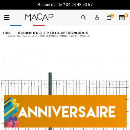
Besoin d'aide ? 04 94 48 50 57
0
0
ACCUEIL
CHOISIR UN DESIGN
PLV OPÉRATIONS COMMERCIALES
BANDEROLE PVC OEILLETS 80X300 CM|PLV "ANNIVERSAIRE"- MODÈLE 1