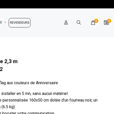
0
0
OS
REVENDEURS
e 2,3 m
 2
flag aux couleurs de Anniversaire
 à installer en 5 mn, sans aucun matériel
le personnalisée 160x50 cm dotée d’un fourreau noir, un
 (6.5 kg)
our booster votre communication