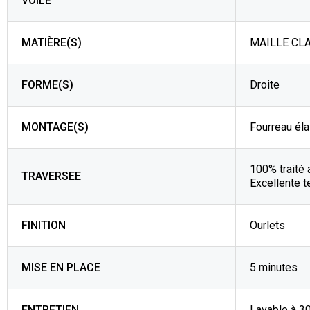
VOILE
MATIÈRE(S)
MAILLE CLA
FORME(S)
Droite
MONTAGE(S)
Fourreau éla
100% traité 
TRAVERSEE
Excellente t
FINITION
Ourlets
MISE EN PLACE
5 minutes
ENTRETIEN
Lavable à 3