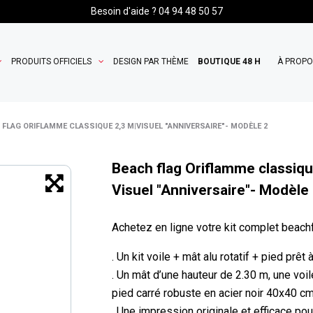
Besoin d'aide ? 04 94 48 50 57
PRODUITS OFFICIELS
DESIGN PAR THÈME
BOUTIQUE 48 H
À PROP
 FLAG ORIFLAMME CLASSIQUE 2,3 M|VISUEL "ANNIVERSAIRE"- MODÈLE 2
Beach flag Oriflamme classiqu
Visuel "Anniversaire"- Modèle
Achetez en ligne votre kit complet beach
. Un kit voile + mât alu rotatif + pied prêt
. Un mât d’une hauteur de 2.30 m, une voi
pied carré robuste en acier noir 40x40 cm
. Une impression originale et efficace p