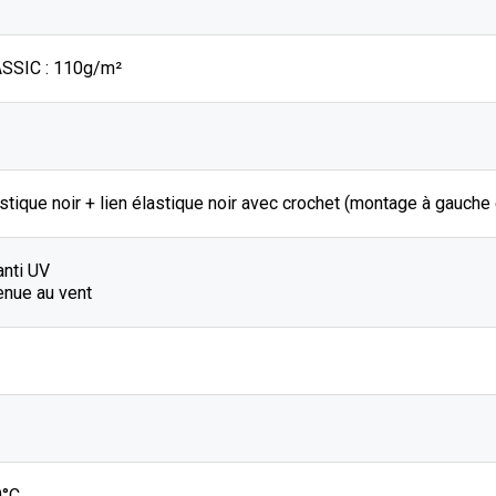
SSIC : 110g/m²
stique noir + lien élastique noir avec crochet (montage à gauche
anti UV
enue au vent
0°C